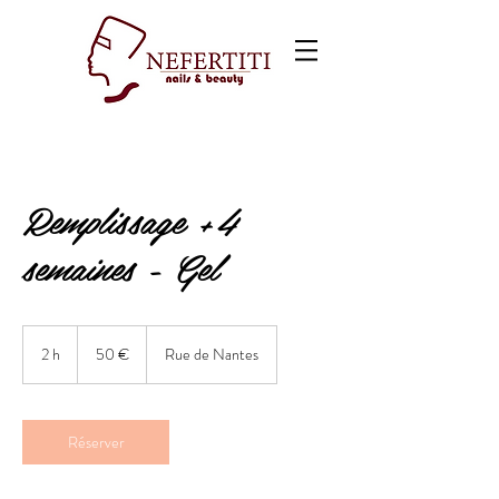
Remplissage +4
semaines - Gel
50
euros
2 h
2
50 €
Rue de Nantes
h
Réserver